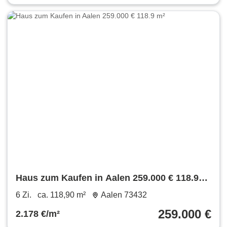
Haus zum Kaufen in Aalen 259.000 € 118.9
m²
6 Zi.
ca. 118,90 m²
Aalen 73432
259.000 €
2.178 €/m²