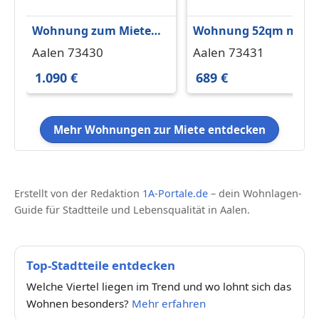
Wohnung zum Mieten
Wohnung 52qm mit
in Aalen 1.090 € 81 m²
Wintergarten &
Aalen 73430
Aalen 73431
eigenem Garten - nah
1.090 €
689 €
FH und B29
Mehr Wohnungen zur Miete entdecken
Erstellt von der Redaktion
1A-Portale.de
– dein Wohnlagen-
Guide für Stadtteile und Lebensqualität in Aalen.
Top-Stadtteile entdecken
Welche Viertel liegen im Trend und wo lohnt sich das
Wohnen besonders?
Mehr erfahren