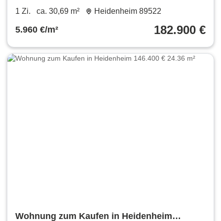
182.900 € 30.69 m²
1 Zi.
ca. 30,69 m²
Heidenheim 89522
182.900 €
5.960 €/m²
Wohnung zum Kaufen in Heidenheim