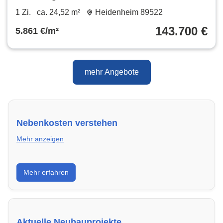
143.700 € 24.52 m²
1 Zi.
ca. 24,52 m²
Heidenheim 89522
143.700 €
5.861 €/m²
mehr Angebote
Nebenkosten verstehen
Mehr anzeigen
Erfahre, welche Nebenkosten rechtmäßig sind und
Mehr erfahren
wie du deine monatliche Belastung optimieren
kannst.
Aktuelle Neubauprojekte