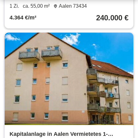
West-Balkon & TG-Stellplatz
1 Zi.
ca. 55,00 m²
Aalen 73434
240.000 €
4.364 €/m²
Kapitalanlage in Aalen Vermietetes 1-