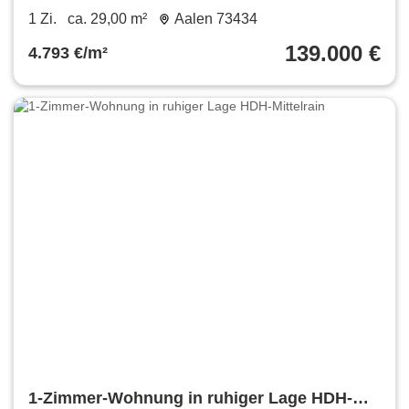
Zimmer-ApartmentTiefgarage
1 Zi.
ca. 29,00 m²
Aalen 73434
139.000 €
4.793 €/m²
1-Zimmer-Wohnung in ruhiger Lage HDH-