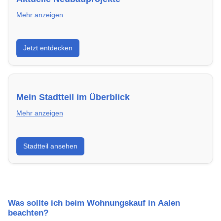
Mehr anzeigen
Entdecke Neubauprojekte in Aalen – modern,
Jetzt entdecken
energieeffizient und sofort bezugsfertig.
Mein Stadtteil im Überblick
Mehr anzeigen
Erfahre mehr über deinen Stadtteil in Aalen:
Stadtteil ansehen
Lebensqualität, Verkehrsanbindung, Schulen,
Freizeitmöglichkeiten und Mietpreise.
Was sollte ich beim Wohnungskauf in Aalen
beachten?