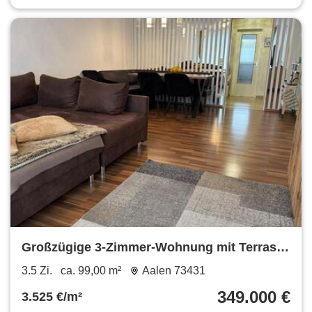
Großzügige 3-Zimmer-Wohnung mit Terrasse
in Aalen Grauleshof
3.5 Zi.
ca. 99,00 m²
Aalen 73431
349.000 €
3.525 €/m²