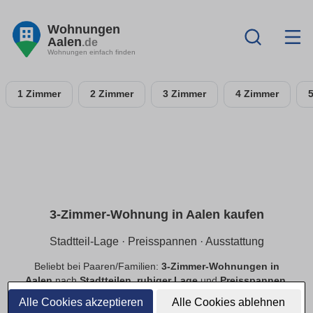
Wohnungen
Aalen
.de
Wohnungen einfach finden
1 Zimmer
2 Zimmer
3 Zimmer
4 Zimmer
3-Zimmer-Wohnung in Aalen kaufen
Stadtteil-Lage · Preisspannen · Ausstattung
Beliebt bei Paaren/Familien:
3-Zimmer-Wohnungen in
Aalen
nach
Stadtteilen
,
ruhiger Lage
und
Preisspannen
.
Filtere
Balkon
,
Tiefgarage
,
Aufzug
,
provisionsfrei
.
Alle Cookies akzeptieren
Alle Cookies ablehnen