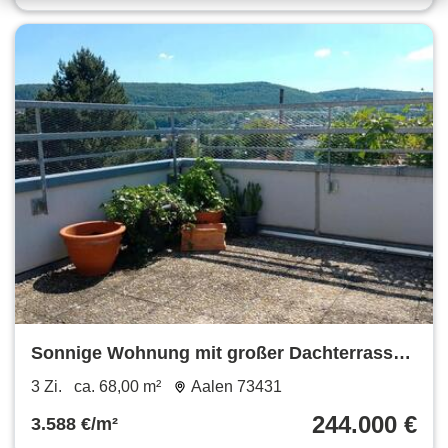
Sonnige Wohnung mit großer Dachterrasse
auf dem Galgenberg !
3 Zi.
ca. 68,00 m²
Aalen 73431
244.000 €
3.588 €/m²