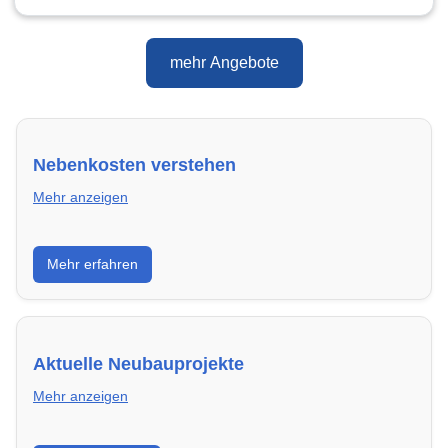
mehr Angebote
Nebenkosten verstehen
Mehr anzeigen
Erfahre, welche Nebenkosten rechtmäßig sind und
Mehr erfahren
wie du deine monatliche Belastung optimieren
kannst.
Aktuelle Neubauprojekte
Mehr anzeigen
Entdecke Neubauprojekte in Aalen – modern,