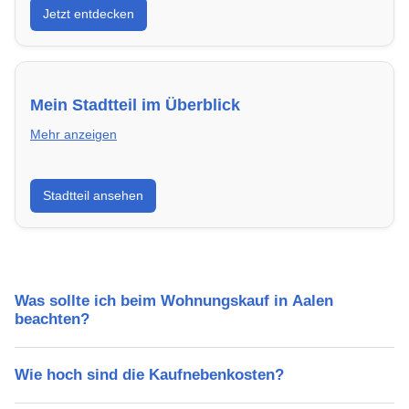
Jetzt entdecken
energieeffizient und sofort bezugsfertig.
Mein Stadtteil im Überblick
Mehr anzeigen
Erfahre mehr über deinen Stadtteil in Aalen:
Stadtteil ansehen
Lebensqualität, Verkehrsanbindung, Schulen,
Freizeitmöglichkeiten und Mietpreise.
Was sollte ich beim Wohnungskauf in Aalen
beachten?
Wie hoch sind die Kaufnebenkosten?