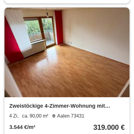
Zweistöckige 4-Zimmer-Wohnung mit
Balkon, Terrasse & Garage
4 Zi.
ca. 90,00 m²
Aalen 73431
319.000 €
3.544 €/m²