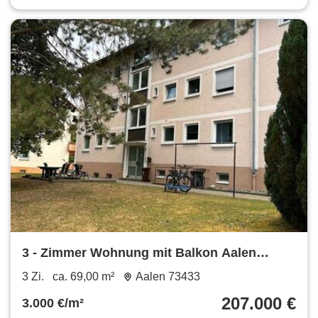
3 - Zimmer Wohnung mit Balkon Aalen
*provisionsfrei
3 Zi.
ca. 69,00 m²
Aalen 73433
207.000 €
3.000 €/m²