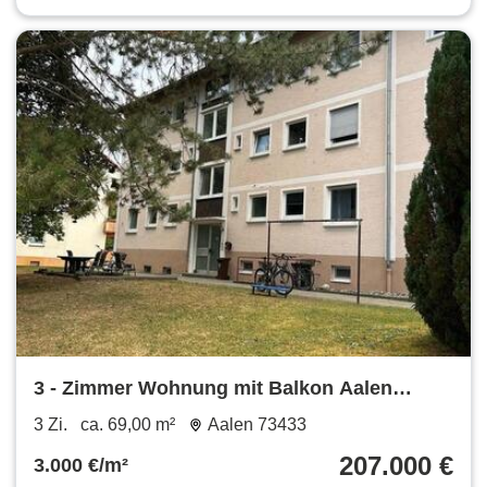
3 - Zimmer Wohnung mit Balkon Aalen
*provisionsfrei
3 Zi.
ca. 69,00 m²
Aalen 73433
207.000 €
3.000 €/m²