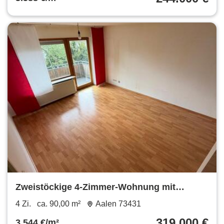
Zweistöckige 4-Zimmer-Wohnung mit
Balkon, Terrasse & Garage
4 Zi.
ca. 90,00 m²
Aalen 73431
319.000 €
3.544 €/m²