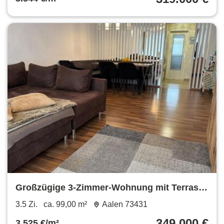
Großzügige 3-Zimmer-Wohnung mit Terrasse
in Aalen Grauleshof
3.5 Zi.
ca. 99,00 m²
Aalen 73431
349.000 €
3.525 €/m²