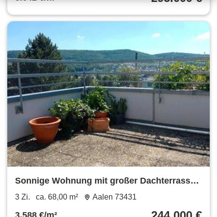
Sonnige Wohnung mit großer Dachterrasse
auf dem Galgenberg !
3 Zi.
ca. 68,00 m²
Aalen 73431
244.000 €
3.588 €/m²