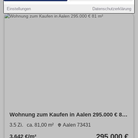
Einstellungen
Datenschutzerklärung
Wohnung zum Kaufen in Aalen 295.000 € 81
m²
3.5 Zi.
ca. 81,00 m²
Aalen 73431
295.000 €
3.642 €/m²