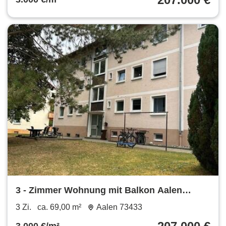
3 - Zimmer Wohnung mit Balkon Aalen
*provisionsfrei
3 Zi.
ca. 69,00 m²
Aalen 73433