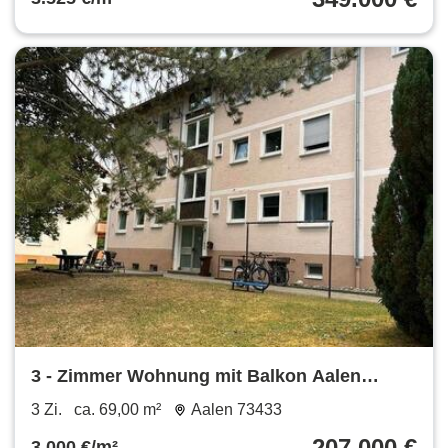
3 - Zimmer Wohnung mit Balkon Aalen
*provisionsfrei
3 Zi.
ca. 69,00 m²
Aalen 73433
207.000 €
3.000 €/m²