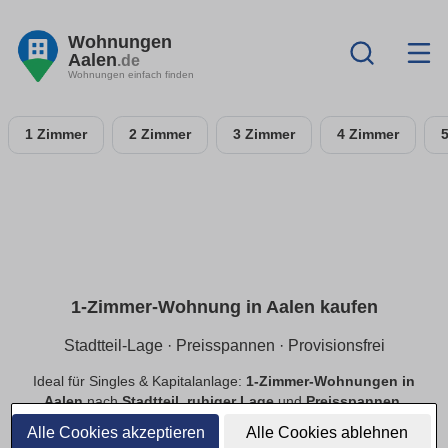
Wohnungen
Aalen
.de
Wohnungen einfach finden
1 Zimmer
2 Zimmer
3 Zimmer
4 Zimmer
1-Zimmer-Wohnung in Aalen kaufen
Stadtteil-Lage · Preisspannen · Provisionsfrei
Ideal für Singles & Kapitalanlage:
1-Zimmer-Wohnungen in
Aalen
nach
Stadtteil
,
ruhiger Lage
und
Preisspannen
.
Finde
provisionsfreie
Optionen, prüfe
Neubau
vs.
Alle Cookies akzeptieren
Alle Cookies ablehnen
Bestand
.