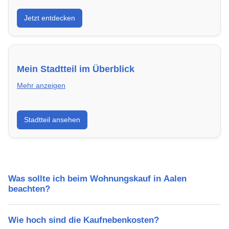
Entdecke Neubauprojekte in Aalen – modern,
Jetzt entdecken
energieeffizient und sofort bezugsfertig.
Mein Stadtteil im Überblick
Mehr anzeigen
Erfahre mehr über deinen Stadtteil in Aalen:
Stadtteil ansehen
Lebensqualität, Verkehrsanbindung, Schulen,
Freizeitmöglichkeiten und Mietpreise.
Was sollte ich beim Wohnungskauf in Aalen
beachten?
Wie hoch sind die Kaufnebenkosten?