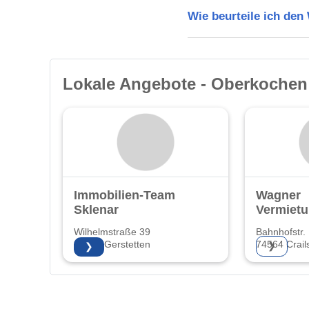
Wie beurteile ich de
Lokale Angebote - Oberkochen
Immobilien-Team
Wagner
Sklenar
Vermiet
Wilhelmstraße 39
Bahnhofstr.
89547 Gerstetten
74564 Crail
❯
❯