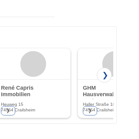
❯
René Capris
GHM
Immobilien
Hausverwaltung
GmbH
Heuweg 15
Haller Straße 189
74564 Crailsheim
74564 Crailsheim
❯
❯