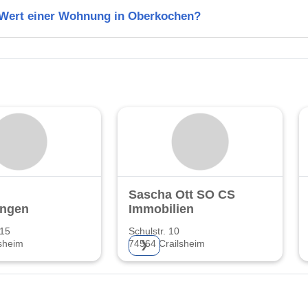
n Wert einer Wohnung in Oberkochen?
Sascha Ott SO CS
ungen
Immobilien
 15
Schulstr. 10
sheim
74564 Crailsheim
❯