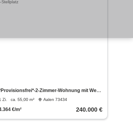
*Provisionsfrei*-2-Zimmer-Wohnung mit West-
Balkon & TG-Stellplatz
1 Zi.
ca. 55,00 m²
Aalen 73434
240.000 €
4.364 €/m²