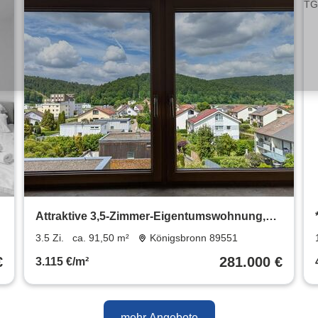
Attraktive 3,5-Zimmer-Eigentumswohnung,
Garage & EBK Königsbronn
3.5 Zi.
ca. 91,50 m²
Königsbronn 89551
€
281.000 €
3.115 €/m²
mehr Angebote