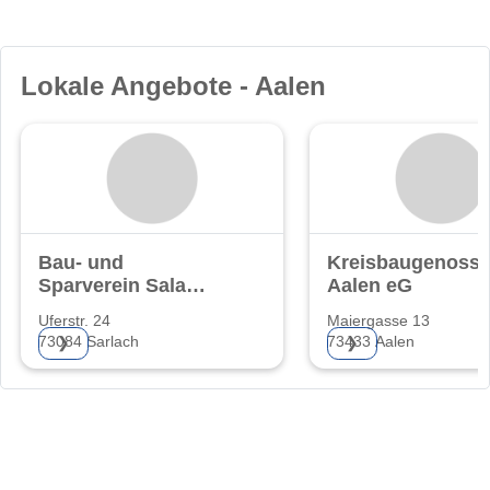
Lokale Angebote - Aalen
Bau- und
Kreisbaugenosse
Sparverein Salach
Aalen eG
e.G.
Uferstr. 24
Maiergasse 13
73084 Sarlach
73433 Aalen
❯
❯