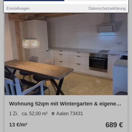
Einstellungen
Datenschutzerklärung
Wohnung 52qm mit Wintergarten & eigenem
Garten - nahe FH und B29
1 Zi.
ca. 52,00 m²
Aalen 73431
689 €
13 €/m²