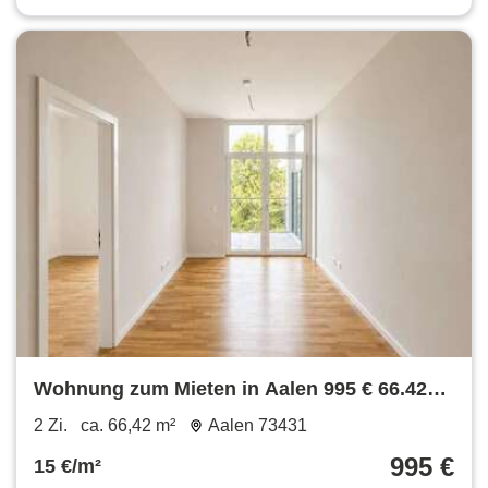
Wohnung zum Mieten in Aalen 995 € 66.42
m²
2 Zi.
ca. 66,42 m²
Aalen 73431
995 €
15 €/m²