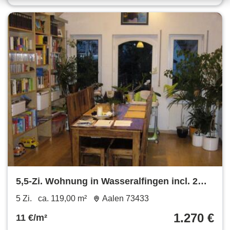
5,5-Zi. Wohnung in Wasseralfingen incl. 2
TG-Stellpl. + Keller
5 Zi.
ca. 119,00 m²
Aalen 73433
1.270 €
11 €/m²