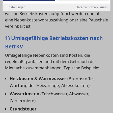
Wer eine neue
wohnung in Aalen
anmietet, sollte
schon beim Abschluss des Mietvertrags prüfen,
Einstellungen
Datenschutzerklärung
welche Betriebskosten aufgeführt werden und ob
eine Nebenkostenvorauszahlung oder eine Pauschale
vereinbart ist.
1) Umlagefähige Betriebskosten nach
BetrKV
Umlagefähige Nebenkosten sind Kosten, die
regelmäßig anfallen und mit dem Gebrauch der
Mietsache zusammenhängen. Typische Beispiele:
Heizkosten & Warmwasser
(Brennstoffe,
Wartung der Heizanlage, Ablesekosten)
Wasserkosten
(Frischwasser, Abwasser,
Zählermiete)
Grundsteuer