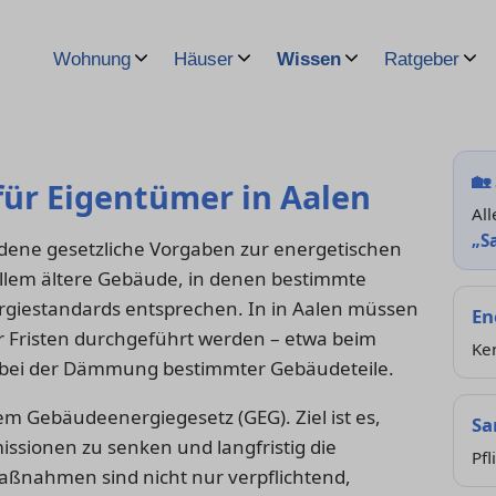
Wohnung
Häuser
Wissen
Ratgeber
🏡
für Eigentümer in Aalen
All
„S
dene gesetzliche Vorgaben zur energetischen
allem ältere Gebäude, in denen bestimmte
rgiestandards entsprechen. In in Aalen müssen
En
er Fristen durchgeführt werden – etwa beim
Ke
 bei der Dämmung bestimmter Gebäudeteile.
em Gebäudeenergiegesetz (GEG). Ziel ist es,
Sa
issionen zu senken und langfristig die
Pfl
 Maßnahmen sind nicht nur verpflichtend,