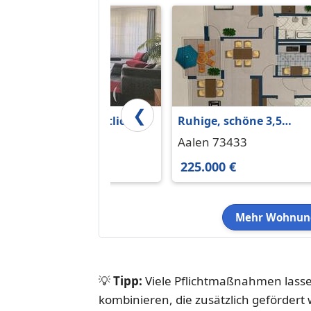
❮
3 Zimmer gemütliche,
Ruhige, schöne 3,5
schöne Wohnung.
Zimmer EG - Wohnung
Aalen 73430
Aalen 73433
Nähe Aalen
325.000 €
225.000 €
Mehr Wohnung
💡
Tipp:
Viele Pflichtmaßnahmen lassen
kombinieren, die zusätzlich gefördert