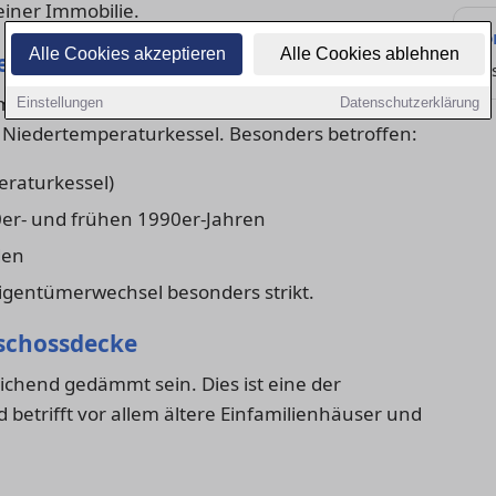
einer Immobilie.
Fö
Alle Cookies akzeptieren
Alle Cookies ablehnen
eizkessel
Zu
, müssen in der Regel ersetzt werden – mit
Einstellungen
Datenschutzerklärung
iedertemperaturkessel. Besonders betroffen:
eraturkessel)
er- und frühen 1990er-Jahren
den
 Eigentümerwechsel besonders strikt.
schossdecke
hend gedämmt sein. Dies ist eine der
betrifft vor allem ältere Einfamilienhäuser und